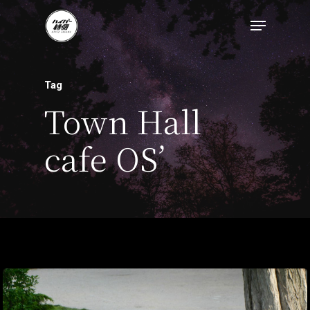
トップページ
Tag
ハイパー縁側とは
Town Hall
ハイパー縁側@中津
cafe OS’
ハイパー縁側@天満
ハイパー縁側@淀屋
ハイパー縁側@中山
ハイパー縁側@私市
ハイパー縁側@三輪