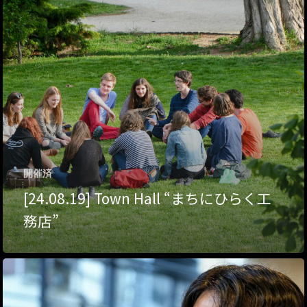
ハイパー縁側@夢キ
ハイパー縁側@東本
ハイパー縁側@阿倍
ハイパー縁側@新京
ハイパー縁側@塩屋
開催済
ハイパー縁側@梅田
[24.08.19] Town Hall “まちにひらく工
祭
務店”
ハイパー縁側@車山
Archives
Archives リスト表示