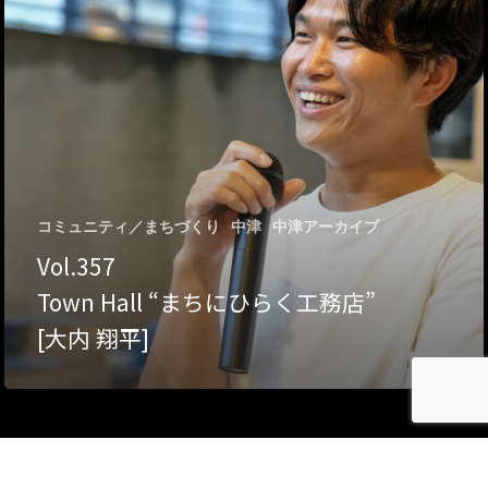
Category
アクセス
アート／文化／音楽
クラフト
お問い合わせ
コミュニティ／まちづ
About Hyper Engawa
コミュニティ／まちづくり
中津
中津アーカイブ
ビジネス／起業／経営
E:
info@hyper-engawa.c
Vol.357
医療／健康／福祉
F:
@NAKATSU.NishidaBui
Town Hall “まちにひらく工務店”
教育／哲学
[大内 翔平]
食