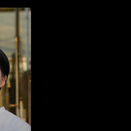
ハイパー縁側@三輪
ハイパー縁側@夢キタ万博
ハイパー縁側@東本願寺
ハイパー縁側@阿倍野
ハイパー縁側@新京極
ハイパー縁側@塩屋
ハイパー縁側@梅田ゆかた祭
ハイパー縁側@車山
Archives
Archives リスト表示