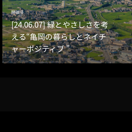
開催済
[24.06.07] 緑とやさしさを考
える“亀岡の暮らしとネイチ
ャーポジティブ ”