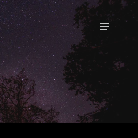
トップページ
ハイパー縁側とは
ハイパー縁側@中津
ハイパー縁側@天満橋
ハイパー縁側@淀屋橋
ハイパー縁側@中山台
ハイパー縁側@私市