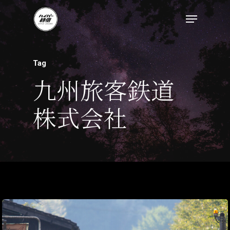
トップページ
Tag
ハイパー縁側とは
九州旅客鉄道
ハイパー縁側@中津
株式会社
ハイパー縁側@天満
ハイパー縁側@淀屋
ハイパー縁側@中山
ハイパー縁側@私市
ハイパー縁側@三輪