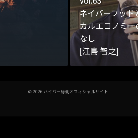
Vol.63
ネイバーフッド
カルエコノミー
なし
[江島 智之]
© 2026 ハイパー縁側オフィシャルサイト..