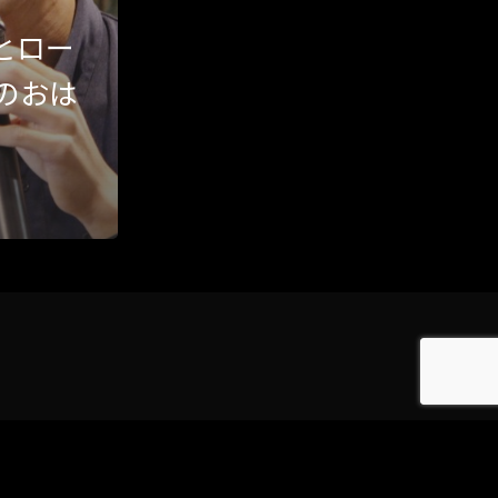
とロー
Category
のおは
アクセス
アート／文化／音楽
クラフト
お問い合わせ
コミュニティ／まちづくり
About Hyper Engawa
ビジネス／起業／経営
E:
info@hyper-engawa.com
医療／健康／福祉
F:
@NAKATSU.NishidaBuilding
教育／哲学
食