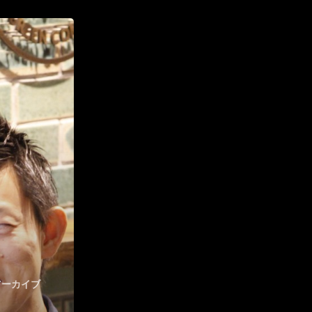
ハイパー縁側@三輪
ハイパー縁側@夢キタ万博
ハイパー縁側@東本願寺
ハイパー縁側@阿倍野
ハイパー縁側@新京極
ハイパー縁側@塩屋
ハイパー縁側@梅田ゆかた祭
ハイパー縁側@車山
Archives
アーカイブ
Archives リスト表示