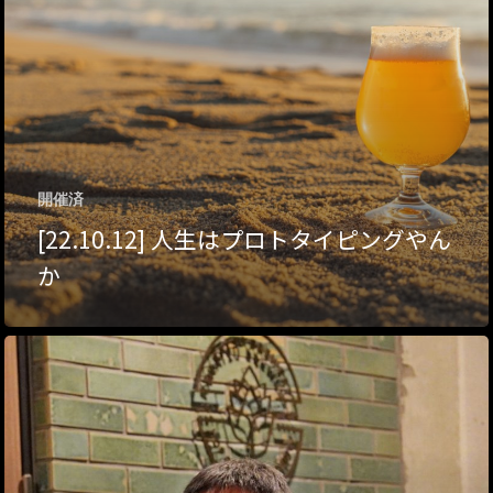
ハイパー縁側@夢キ
ハイパー縁側@東本
ハイパー縁側@阿倍
ハイパー縁側@新京
開催済
[22.10.12] 人生はプロトタイピングやん
ハイパー縁側@塩屋
か
ハイパー縁側@梅田
祭
ハイパー縁側@車山
Archives
Archives リスト表示