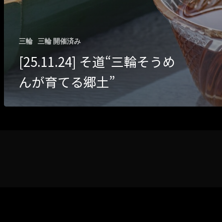
三輪
三輪 開催済み
[25.11.24] そ道“三輪そうめ
んが育てる郷土”